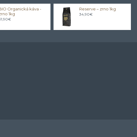
BIO Organická káva -
Reserve – zrno 1kg
zrno 1kg
34,90€
31,90€