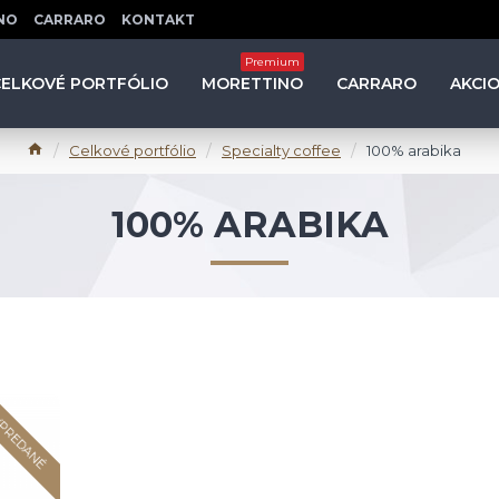
NO
CARRARO
KONTAKT
Premium
CELKOVÉ PORTFÓLIO
MORETTINO
CARRARO
AKCI
Celkové portfólio
Specialty coffee
100% arabika
100% ARABIKA
PREDANÉ