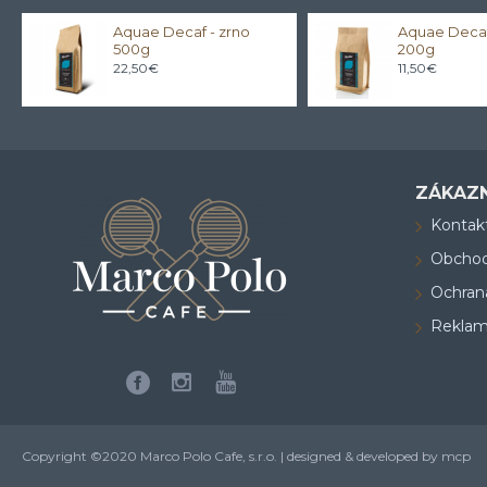
Aquae Decaf - zrno
Aquae Decaf
500g
200g
22,50€
11,50€
ZÁKAZN
Kontak
Obcho
Ochran
Reklam
Copyright ©2020 Marco Polo Cafe, s.r.o. | designed & developed by mcp