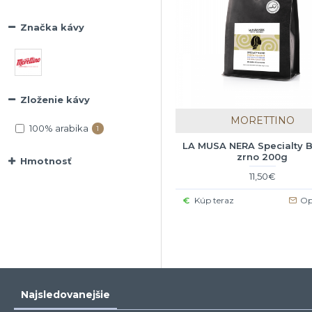
Značka kávy
Zloženie kávy
MORETTINO
100% arabika
1
LA MUSA NERA Specialty B
zrno 200g
Hmotnosť
11,50€
Kúp teraz
Op
Najsledovanejšie