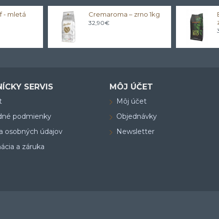
 - mletá
Cremaroma – zrno 1kg
32,90€
ÍCKY SERVIS
MÔJ ÚČET
t
Môj účet
dné podmienky
Objednávky
a osobných údajov
Newsletter
ácia a záruka