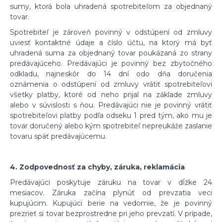
sumy, ktorá bola uhradená spotrebiteľom za objednaný
tovar.
Spotrebiteľ je zároveň povinný v odstúpení od zmluvy
uviesť kontaktné údaje a číslo účtu, na ktorý má byť
uhradená suma za objednaný tovar poukázaná zo strany
predávajúceho. Predávajúci je povinný bez zbytočného
odkladu, najneskôr do 14 dní odo dňa doručenia
oznámenia o odstúpení od zmluvy vrátiť spotrebiteľovi
všetky platby, ktoré od neho prijal na základe zmluvy
alebo v súvislosti s ňou. Predávajúci nie je povinný vrátiť
spotrebiteľovi platby podľa odseku 1 pred tým, ako mu je
tovar doručený alebo kým spotrebiteľ nepreukáže zaslanie
tovaru späť predávajúcemu.
4. Zodpovednosť za chyby, záruka, reklamácia
Predávajúci poskytuje záruku na tovar v dĺžke 24
mesiacov. Záruka začína plynúť od prevzatia veci
kupujúcim. Kupujúci berie na vedomie, že je povinný
prezrieť si tovar bezprostredne pri jeho prevzatí. V prípade,