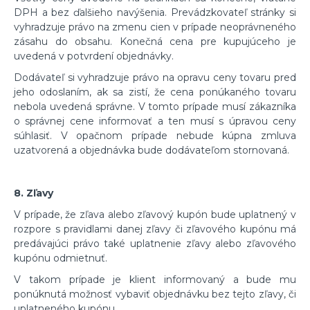
DPH a bez ďalšieho navýšenia. Prevádzkovateľ stránky si
vyhradzuje právo na zmenu cien v prípade neoprávneného
zásahu do obsahu. Konečná cena pre kupujúceho je
uvedená v potvrdení objednávky.
Dodávateľ si vyhradzuje právo na opravu ceny tovaru pred
jeho odoslaním, ak sa zistí, že cena ponúkaného tovaru
nebola uvedená správne. V tomto prípade musí zákazníka
o správnej cene informovať a ten musí s úpravou ceny
súhlasiť. V opačnom prípade nebude kúpna zmluva
uzatvorená a objednávka bude dodávateľom stornovaná.
8. Zľavy
V prípade, že zľava alebo zľavový kupón bude uplatnený v
rozpore s pravidlami danej zľavy či zľavového kupónu má
predávajúci právo také uplatnenie zľavy alebo zľavového
kupónu odmietnuť.
V takom prípade je klient informovaný a bude mu
ponúknutá možnosť vybaviť objednávku bez tejto zľavy, či
uplatneného kupónu.