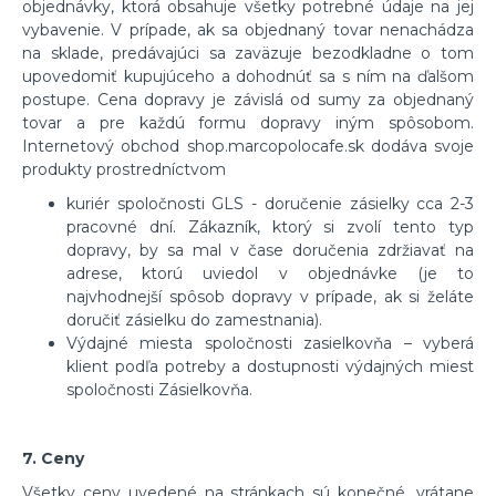
objednávky, ktorá obsahuje všetky potrebné údaje na jej
vybavenie. V prípade, ak sa objednaný tovar nenachádza
na sklade, predávajúci sa zaväzuje bezodkladne o tom
upovedomiť kupujúceho a dohodnúť sa s ním na ďalšom
postupe. Cena dopravy je závislá od sumy za objednaný
tovar a pre každú formu dopravy iným spôsobom.
Internetový obchod shop.marcopolocafe.sk dodáva svoje
produkty prostredníctvom
kuriér spoločnosti GLS - doručenie zásielky cca 2-3
pracovné dní. Zákazník, ktorý si zvolí tento typ
dopravy, by sa mal v čase doručenia zdržiavať na
adrese, ktorú uviedol v objednávke (je to
najvhodnejší spôsob dopravy v prípade, ak si želáte
doručiť zásielku do zamestnania).
Výdajné miesta spoločnosti zasielkovňa – vyberá
klient podľa potreby a dostupnosti výdajných miest
spoločnosti Zásielkovňa.
7. Ceny
Všetky ceny uvedené na stránkach sú konečné, vrátane