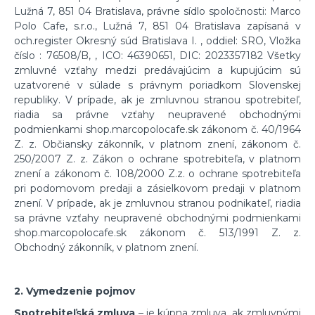
Lužná 7, 851 04 Bratislava, právne sídlo spoločnosti: Marco
Polo Cafe, s.r.o., Lužná 7, 851 04 Bratislava zapísaná v
och.register Okresný súd Bratislava I. , oddiel: SRO, Vložka
číslo : 76508/B, , ICO: 46390651, DIC: 2023357182 Všetky
zmluvné vzťahy medzi predávajúcim a kupujúcim sú
uzatvorené v súlade s právnym poriadkom Slovenskej
republiky. V prípade, ak je zmluvnou stranou spotrebiteľ,
riadia sa právne vzťahy neupravené obchodnými
podmienkami shop.marcopolocafe.sk zákonom č. 40/1964
Z. z. Občiansky zákonník, v platnom znení, zákonom č.
250/2007 Z. z. Zákon o ochrane spotrebiteľa, v platnom
znení a zákonom č. 108/2000 Z.z. o ochrane spotrebiteľa
pri podomovom predaji a zásielkovom predaji v platnom
znení. V prípade, ak je zmluvnou stranou podnikateľ, riadia
sa právne vzťahy neupravené obchodnými podmienkami
shop.marcopolocafe.sk zákonom č. 513/1991 Z. z.
Obchodný zákonník, v platnom znení.
2. Vymedzenie pojmov
Spotrebiteľská zmluva
– je kúpna zmluva, ak zmluvnými