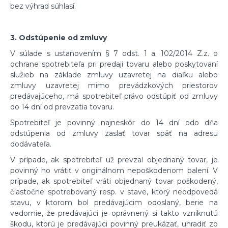
bez výhrad súhlasí.
3. Odstúpenie od zmluvy
V súlade s ustanovením § 7 odst. 1 a. 102/2014 Z.z. o
ochrane spotrebiteľa pri predaji tovaru alebo poskytovaní
služieb na základe zmluvy uzavretej na diaľku alebo
zmluvy uzavretej mimo prevádzkových priestorov
predávajúceho, má spotrebiteľ právo odstúpiť od zmluvy
do 14 dní od prevzatia tovaru.
Spotrebiteľ je povinný najneskôr do 14 dní odo dňa
odstúpenia od zmluvy zaslať tovar späť na adresu
dodávateľa.
V prípade, ak spotrebiteľ už prevzal objednaný tovar, je
povinný ho vrátiť v originálnom nepoškodenom balení. V
prípade, ak spotrebiteľ vráti objednaný tovar poškodený,
čiastočne spotrebovaný resp. v stave, ktorý neodpovedá
stavu, v ktorom bol predávajúcim odoslaný, berie na
vedomie, že predávajúci je oprávnený si takto vzniknutú
škodu, ktorú je predávajúci povinný preukázať, uhradiť zo