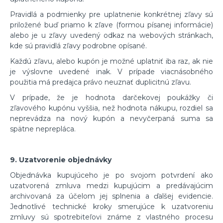
Pravidlá a podmienky pre uplatnenie konkrétnej zľavy sú
priložené buď priamo k zľave (formou písanej informácie)
alebo je u zľavy uvedený odkaz na webových stránkach,
kde sú pravidlá zľavy podrobne opísané.
Každú zľavu, alebo kupón je možné uplatniť iba raz, ak nie
je výslovne uvedené inak. V prípade viacnásobného
použitia má predajca právo neuznať duplicitnú zľavu.
V prípade, že je hodnota darčekovej poukážky či
zľavového kupónu vyššia, než hodnota nákupu, rozdiel sa
neprevádza na nový kupón a nevyčerpaná suma sa
spätne neprepláca.
9. Uzatvorenie objednávky
Objednávka kupujúceho je po svojom potvrdení ako
uzatvorená zmluva medzi kupujúcim a predávajúcim
archivovaná za účelom jej splnenia a ďalšej evidencie.
Jednotlivé technické kroky smerujúce k uzatvoreniu
zmluvy sú spotrebiteľovi známe z vlastného procesu