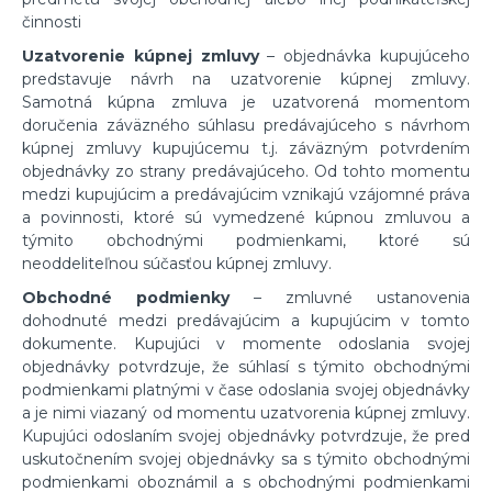
činnosti
Uzatvorenie kúpnej zmluvy
– objednávka kupujúceho
predstavuje návrh na uzatvorenie kúpnej zmluvy.
Samotná kúpna zmluva je uzatvorená momentom
doručenia záväzného súhlasu predávajúceho s návrhom
kúpnej zmluvy kupujúcemu t.j. záväzným potvrdením
objednávky zo strany predávajúceho. Od tohto momentu
medzi kupujúcim a predávajúcim vznikajú vzájomné práva
a povinnosti, ktoré sú vymedzené kúpnou zmluvou a
týmito obchodnými podmienkami, ktoré sú
neoddeliteľnou súčasťou kúpnej zmluvy.
Obchodné podmienky
– zmluvné ustanovenia
dohodnuté medzi predávajúcim a kupujúcim v tomto
dokumente. Kupujúci v momente odoslania svojej
objednávky potvrdzuje, že súhlasí s týmito obchodnými
podmienkami platnými v čase odoslania svojej objednávky
a je nimi viazaný od momentu uzatvorenia kúpnej zmluvy.
Kupujúci odoslaním svojej objednávky potvrdzuje, že pred
uskutočnením svojej objednávky sa s týmito obchodnými
podmienkami oboznámil a s obchodnými podmienkami