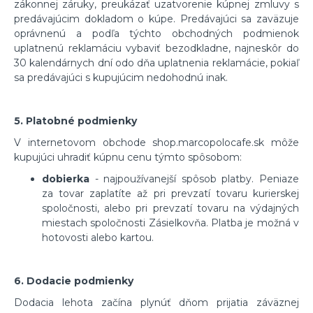
zákonnej záruky, preukázať uzatvorenie kúpnej zmluvy s
predávajúcim dokladom o kúpe. Predávajúci sa zaväzuje
oprávnenú a podľa týchto obchodných podmienok
uplatnenú reklamáciu vybaviť bezodkladne, najneskôr do
30 kalendárnych dní odo dňa uplatnenia reklamácie, pokiaľ
sa predávajúci s kupujúcim nedohodnú inak.
5. Platobné podmienky
V internetovom obchode shop.marcopolocafe.sk môže
kupujúci uhradiť kúpnu cenu týmto spôsobom:
dobierka
- najpoužívanejší spôsob platby. Peniaze
za tovar zaplatíte až pri prevzatí tovaru kurierskej
spoločnosti, alebo pri prevzatí tovaru na výdajných
miestach spoločnosti Zásielkovňa. Platba je možná v
hotovosti alebo kartou.
6. Dodacie podmienky
Dodacia lehota začína plynúť dňom prijatia záväznej