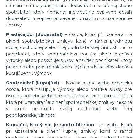
stranami sú na jednej strane dodávateľ a na druhej strane
spotrebiteľ, ktorý nemohol individuálne ovplyvniť obsah
dodávateľom vopred pripraveného návrhu na uzatvorenie
zmluvy
Predávajúci (dodávateľ)
– osoba, ktorá pri uzatváraní a
plnení spotrebiteľskej zmluvy koná v rámci predmetu
svojej obchodnej alebo inej podnikateľskej činnosti. Je to
podnikateľ, ktorý spotrebiteľovi ponúka alebo predáva
výrobky alebo poskytuje služby a taktiež podnikateľ, ktorý
priamo alebo prostredníctvom iných podnikateľov dodáva
kupujúcemu výrobok
Spotrebiteľ (kupujúci)
– fyzická osoba alebo právnická
osoba, ktorá nakupuje výrobky alebo používa služby pre
osobnú potrebu alebo pre príslušníkov svojej domácnosti a
ktorá pri uzatváraní a plnení spotrebiteľskej zmluvy nekoná
v rámci predmetu svojej obchodnej alebo inej
podnikateľskej činnosti
Kupujúci, ktorý nie je spotrebiteľom
- je osoba, ktorá
pri uzatváraní a plnení kúpnej zmluvy koná v rámci
predmetu svojej obchodnej alebo inej podnikateľskej