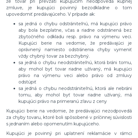
že tovar pri prevzatí kupujúcim neodpovedá kúpnej
zmluve, je kupujúci povinný bezodkladne o tom
upovedomiť predávajúceho. V prípade ak:
sa jedná o chybu odstrániteľnú, má kupujúci právo
aby bola bezplatne, včas a riadne odstránená bez
zbytočného odkladu resp. právo na výmenu veci.
Kupujúci berie na vedomie, že predávajúci je
oprávnený namiesto odstránenia chyby vymeniť
vždy chybný tovar za bezchybný.
sa jedná o chybu neodstrániteľnú, ktorá bráni tomu,
aby mohol byť tovar riadne užívaný, má kupujúci
právo na výmenu veci alebo právo od zmluvy
odstúpiť
sa jedná o chybu neodstrániteľnú, ktorá ale nebráni
tomu, aby mohol byť tovar riadne užívaný, má
kupujúci právo na primeranú zľavu z ceny
Kupujúci berie na vedomie, že predávajúci nezodpovedá
za chyby tovaru, ktoré boli spôsobené v príčinnej súvislosti
s jednaním alebo opomenutím kupujúceho.
Kupujúci je povinný pri uplatnení reklamácie v rámci