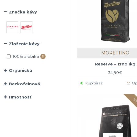
Značka kávy
Zloženie kávy
MORETTINO
100% arabika
5
Reserve – zrno 1kg
Organická
34,90€
Kúp teraz
Op
Bezkofeínová
Hmotnosť
VY