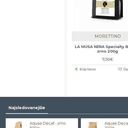
MORETTINO
LA MUSA NERA Specialty B
zrno 200g
11,50€
Kúp teraz
Op
Najsledovanejšie
Aquae Decaf - zrno
Aquae Decaf
500g
200g