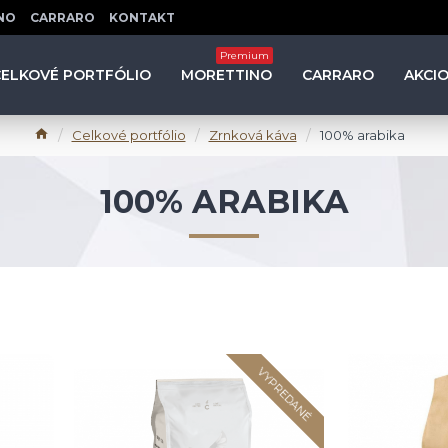
NO
CARRARO
KONTAKT
Premium
CELKOVÉ PORTFÓLIO
MORETTINO
CARRARO
AKCI
Celkové portfólio
Zrnková káva
100% arabika
100% ARABIKA
VYPREDANÉ