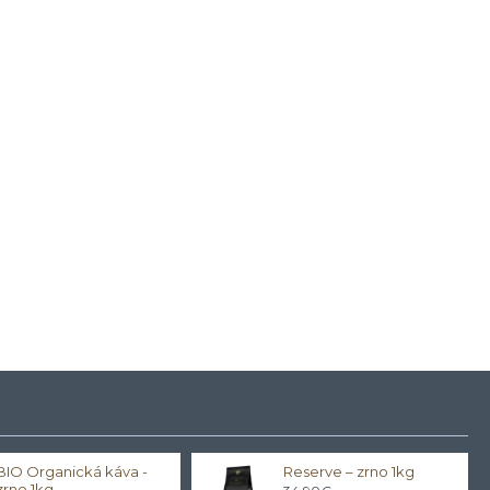
BIO Organická káva -
Reserve – zrno 1kg
zrno 1kg