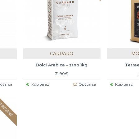
CARRARO
MO
Dolci Arabica - zrno 1kg
Terrae
31,90€
ýtaj sa
Kúp teraz
Opýtaj sa
Kúp teraz
PREDANÉ